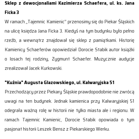
Sklep z dewocjonaliami Kazimierza Schaefera, ul. ks. Jana
Ficka 3
W ramach „Tajemnic Kamienic” przenosimy się do Piekar Śląskich
na ulicę księdza Jana Ficka 3. Kiedyś na tym budynku było pełno
rzeźb, a wewnątrz znajdował się sklep z pamiątkami. Historię
Kamienicy Schaeferów opowiedział Dorocie Stabik autor książki
o losach tej rodziny, Zygmunt Schaefer. Muzycznie audycje
zrealizował Jacek Kurkowski.
"Kuźnia" Augusta Glazowskiego, ul. Kalwaryjska 51
Przechodzący przez Piekary Śląskie prawdopodobnie nie zwrócą
uwagi na ten budynek. Jednak kamienica przy Kalwaryjskiej 51
odegrała ważną rolę w historii nie tylko miasta ale i regionu. W
ramach Tajemnic Kamienic, Dorocie Stabik opowiada o tym
pasjonat historii Leszek Bensz z Piekarskiego Werku.