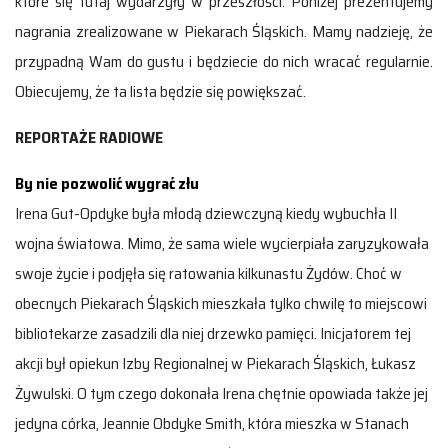
które się tutaj wydarzyły w przeszłości. Poniżej prezentujemy
nagrania zrealizowane w Piekarach Śląskich. Mamy nadzieję, że
przypadną Wam do gustu i będziecie do nich wracać regularnie.
Obiecujemy, że ta lista będzie się powiększać.
REPORTAŻE RADIOWE
By nie pozwolić wygrać złu
Irena Gut-Opdyke była młodą dziewczyną kiedy wybuchła II
wojna światowa. Mimo, że sama wiele wycierpiała zaryzykowała
swoje życie i podjęła się ratowania kilkunastu Żydów. Choć w
obecnych Piekarach Śląskich mieszkała tylko chwilę to miejscowi
bibliotekarze zasadzili dla niej drzewko pamięci. Inicjatorem tej
akcji był opiekun Izby Regionalnej w Piekarach Śląskich, Łukasz
Żywulski. O tym czego dokonała Irena chętnie opowiada także jej
jedyna córka, Jeannie Obdyke Smith, która mieszka w Stanach