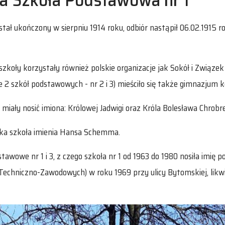
ł ukończony w sierpniu 1914 roku, odbiór nastąpił 06.02.1915 rok
szkoły korzystały również polskie organizacje jak Sokół i Związ
 2 szkół podstawowych - nr 2 i 3) mieściło się także gimnazjum 
ały nosić imiona: Królowej Jadwigi oraz Króla Bolesława Chrobr
ecka szkoła imienia Hansa Schemma.
wowe nr 1 i 3, z czego szkoła nr 1 od 1963 do 1980 nosiła imię 
Techniczno-Zawodowych) w roku 1969 przy ulicy Bytomskiej, likwid