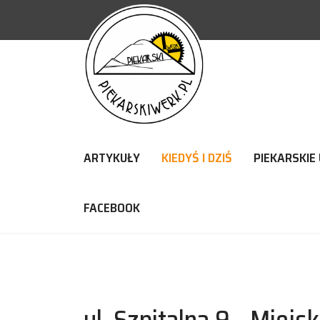
ARTYKUŁY
KIEDYŚ I DZIŚ
PIEKARSKIE 
FACEBOOK
ul. Szpitalna 9 - Miej