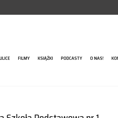
ULICE
FILMY
KSIĄŻKI
PODCASTY
O NAS!
KO
ska Szkoła Podstawowa nr 1